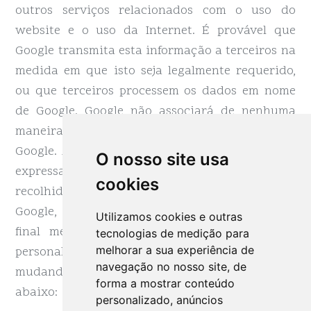
outros serviços relacionados com o uso do
website e o uso da Internet. É provável que
Google transmita esta informação a terceiros na
medida em que isto seja legalmente requerido,
ou que terceiros processem os dados em nome
de Google. Google não associará de nenhuma
maneira a sua direção IP com outros dados do
Google. Ao navegar e utilizar este website, você
O nosso site usa
expressa a sua autorização para que os dados
cookies
recolhidos sobre si sejam processados pela
Google, tal como se descreve anteriormente, ao
Utilizamos cookies e outras
final mencionado anteriormente. Pode evitar,
tecnologias de medição para
melhorar a sua experiência de
personalizar ou alterar as cookies instaladas,
navegação no nosso site, de
mudando a configuração de cookies no botão
forma a mostrar conteúdo
abaixo:
personalizado, anúncios